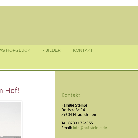
AS HOFGLÜCK
• BILDER
KONTAKT
m Hof!
Kontakt
Familie Steinle
Dorfstraße 14
89604 Pfraunstetten
Tel. 07391 754355
Email:
info@hof-steinle.de