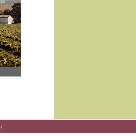
Ein echter Familienbetrieb!
ign