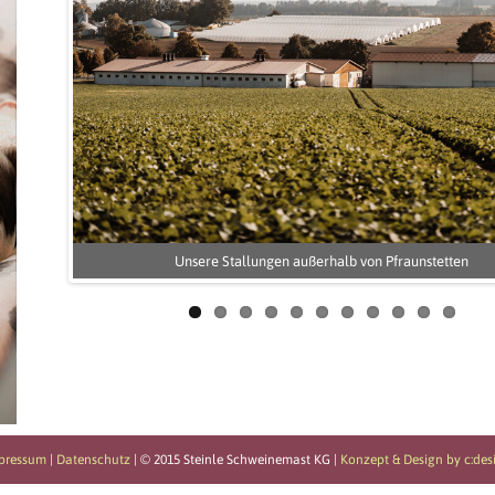
e
Unsere Stallungen außerhalb von Pfraunstetten
pressum
|
Datenschutz
| © 2015 Steinle Schweinemast KG |
Konzept & Design by c:des